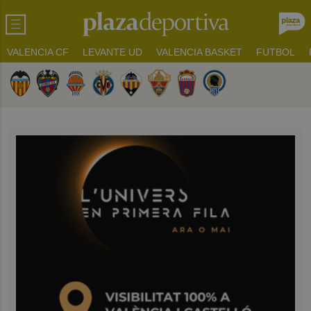
VALENCIA CF
LEVANTE UD
VALENCIA BASKET
FUTBOL