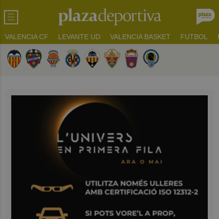
VALENCIA CF
LEVANTE UD
VALENCIA BASKET
FUTBOL