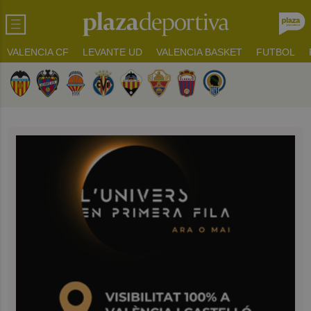
VALENCIA CF
LEVANTE UD
VALENCIA BASKET
FUTBOL