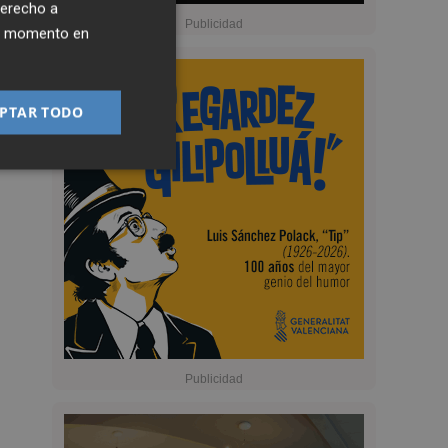
derecho a
ier momento en
PTAR TODO