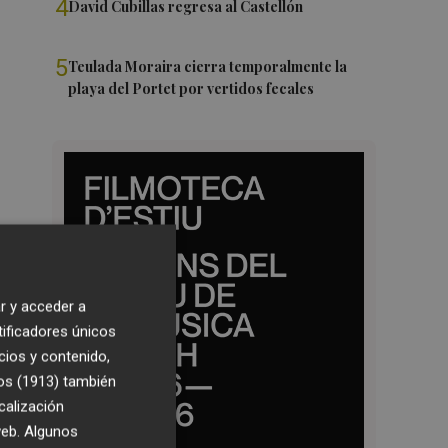
4
David Cubillas regresa al Castellón
5
Teulada Moraira cierra temporalmente la
playa del Portet por vertidos fecales
r y acceder a
tificadores únicos
cios y contenido,
os (1913)
también
calización
 web. Algunos