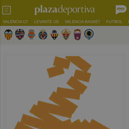
VALENCIA CF
LEVANTE UD
VALENCIA BASKET
FUTBOL