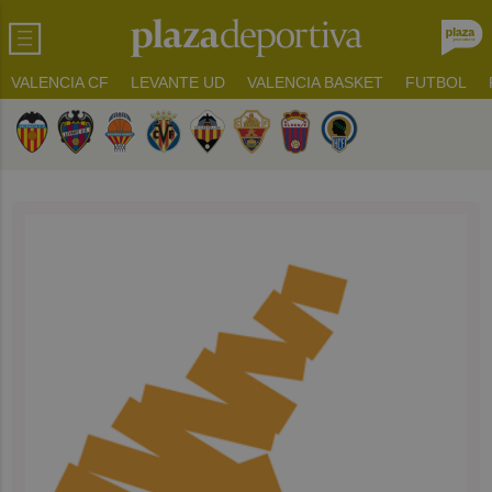
VALENCIA CF
LEVANTE UD
VALENCIA BASKET
FUTBOL