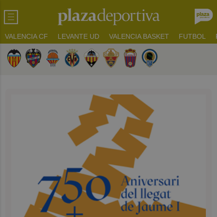
VALENCIA CF
LEVANTE UD
VALENCIA BASKET
FUTBOL