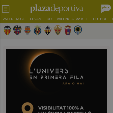
VALENCIA CF
LEVANTE UD
VALENCIA BASKET
FUTBOL