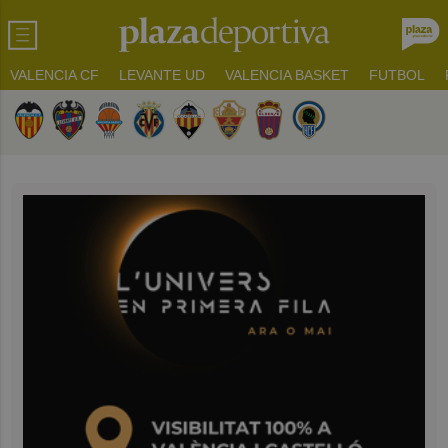
VALENCIA CF
LEVANTE UD
VALENCIA BASKET
FUTBOL