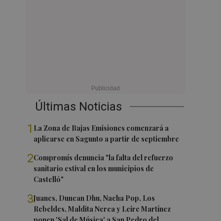
Últimas Noticias
1
La Zona de Bajas Emisiones comenzará a
aplicarse en Sagunto a partir de septiembre
2
Compromís denuncia "la falta del refuerzo
sanitario estival en los municipios de
Castelló"
3
Juanes, Duncan Dhu, Nacha Pop, Los
Rebeldes, Maldita Nerea y Leire Martínez
ponen 'Sal de Música' a San Pedro del