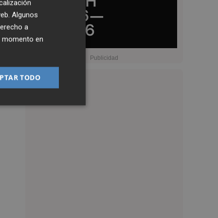
calización
 web. Algunos
derecho a
ier momento en
PTAR TODO