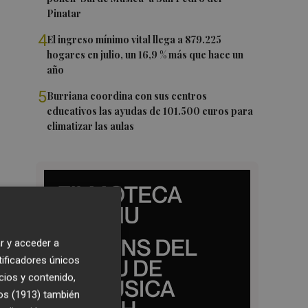
Pinatar
4
El ingreso mínimo vital llega a 879.225
hogares en julio, un 16,9 % más que hace un
año
5
Burriana coordina con sus centros
educativos las ayudas de 101.500 euros para
climatizar las aulas
r y acceder a
tificadores únicos
cios y contenido,
os (1913)
también