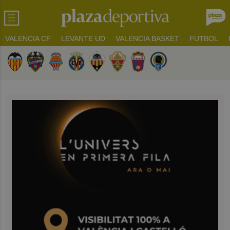
VALENCIA CF
LEVANTE UD
VALENCIA BASKET
FUTBOL