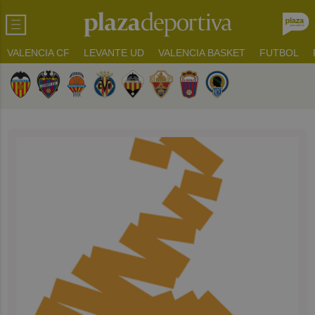
VALENCIA CF
LEVANTE UD
VALENCIA BASKET
FUTBOL