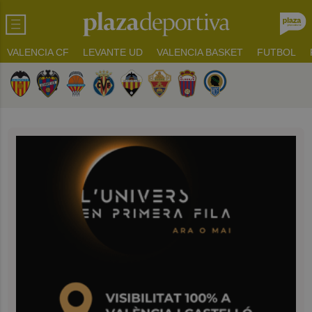
VALENCIA CF
LEVANTE UD
VALENCIA BASKET
FUTBOL