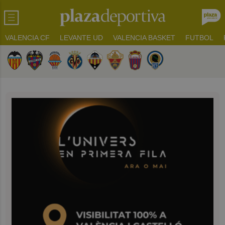
VALENCIA CF
LEVANTE UD
VALENCIA BASKET
FUTBOL