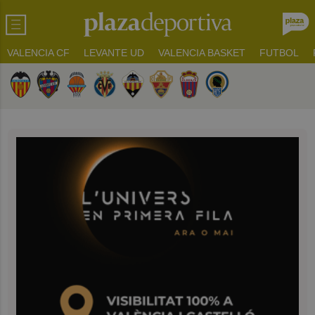
VALENCIA CF
LEVANTE UD
VALENCIA BASKET
FUTBOL