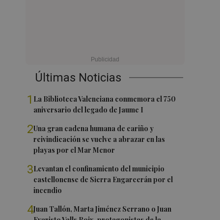
Últimas Noticias
1
La Biblioteca Valenciana conmemora el 750
aniversario del legado de Jaume I
2
Una gran cadena humana de cariño y
reivindicación se vuelve a abrazar en las
playas por el Mar Menor
3
Levantan el confinamiento del municipio
castellonense de Sierra Engarcerán por el
incendio
4
Juan Tallón, Marta Jiménez Serrano o Juan
Evaristo Valls Boix, protagonistas de la