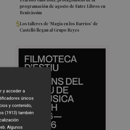
programación de agosto de Entre Libros en
Benicàssim
5
Los talleres de ‘Magia en los Barrios’ de
Castelló llegan al Grupo Reyes
r y acceder a
tificadores únicos
cios y contenido,
os (1913)
también
calización
 web. Algunos