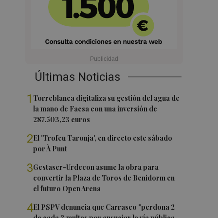
Últimas Noticias
1
Torreblanca digitaliza su gestión del agua de
la mano de Facsa con una inversión de
287.503,23 euros
2
El 'Trofeu Taronja', en directo este sábado
por À Punt
3
Gestaser-Urdecon asume la obra para
convertir la Plaza de Toros de Benidorm en
el futuro Open Arena
4
El PSPV denuncia que Carrasco "perdona 2
de cada 3 multas por ensuciar la vía pública