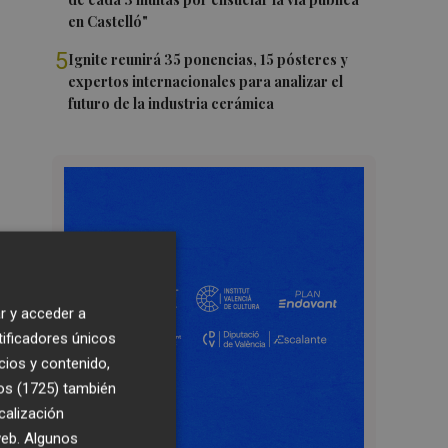
en Castelló"
5
Ignite reunirá 35 ponencias, 15 pósteres y
expertos internacionales para analizar el
futuro de la industria cerámica
r y acceder a
tificadores únicos
cios y contenido,
os (1725)
también
calización
 web. Algunos