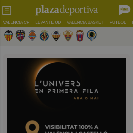
VALENCIA CF
LEVANTE UD
VALENCIA BASKET
FUTBOL