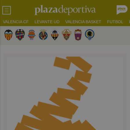
VALENCIA CF
LEVANTE UD
VALENCIA BASKET
FUTBOL