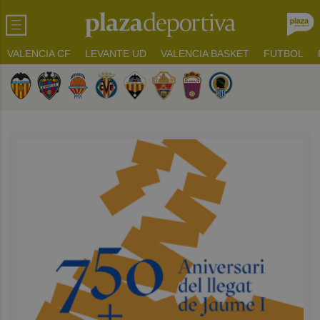
VALENCIA CF
LEVANTE UD
VALENCIA BASKET
FUTBOL