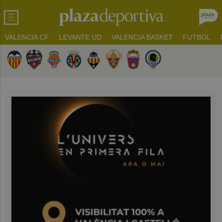
VALENCIA CF
LEVANTE UD
VALENCIA BASKET
FUTBOL