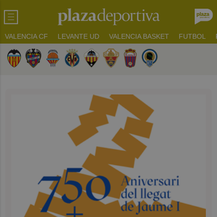
VALENCIA CF
LEVANTE UD
VALENCIA BASKET
FUTBOL