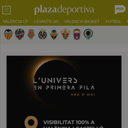
VALENCIA CF
LEVANTE UD
VALENCIA BASKET
FUTBOL