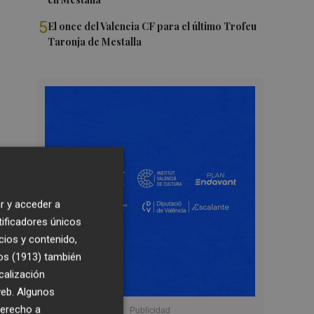
5
El once del Valencia CF para el último Trofeu
Taronja de Mestalla
r y acceder a
tificadores únicos
cios y contenido,
os (1913)
también
calización
 web. Algunos
derecho a