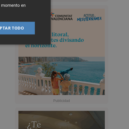
ier momento en
PTAR TODO