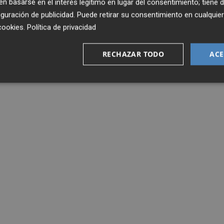
 basarse en el interés legítimo en lugar del consentimiento; tiene 
guración de publicidad
. Puede retirar su consentimiento en cualqu
cookies
.
Política de privacidad
RECHAZAR TODO
ACE