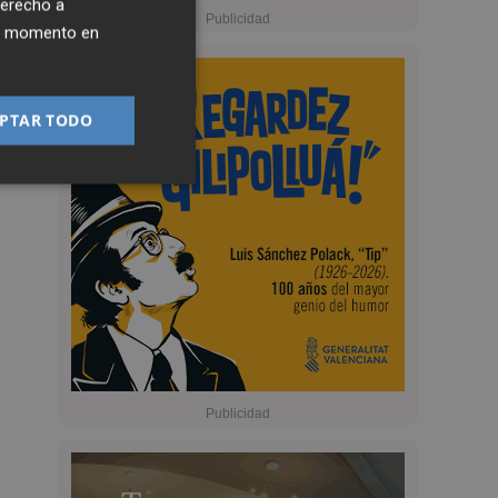
derecho a
ier momento en
PTAR TODO