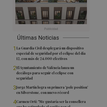
Últimas Noticias
1
La Guardia Civil desplegará un dispositivo
especial de seguridad por el eclipse del día
12, con más de 24.000 efectivos
2
El Ayuntamiento de València lanza un
decálogo para seguir el eclipse con
seguridad
3
Jorge Martín logra su primera 'pole position'
en Silverstone, con nuevo récord
4
Carmen Ortí: "Me gustaría ser la consellera
que ha estimulado el cariño por el