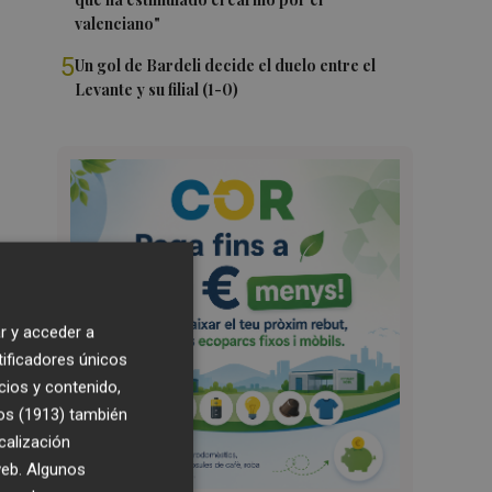
valenciano"
5
Un gol de Bardeli decide el duelo entre el
Levante y su filial (1-0)
r y acceder a
tificadores únicos
cios y contenido,
os (1913)
también
calización
 web. Algunos