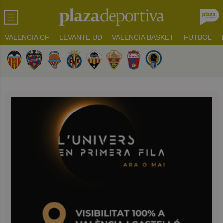
VALENCIA CF
LEVANTE UD
VALENCIA BASKET
FUTBOL