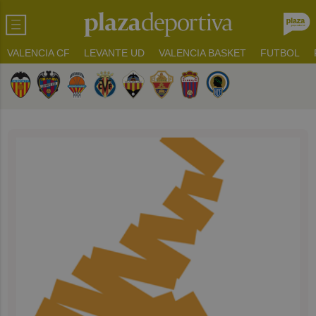
VALENCIA CF
LEVANTE UD
VALENCIA BASKET
FUTBOL