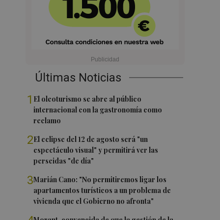
Últimas Noticias
1
El oleoturismo se abre al público
internacional con la gastronomía como
reclamo
2
El eclipse del 12 de agosto será "un
espectáculo visual" y permitirá ver las
perseidas "de día"
3
Marián Cano: "No permitiremos ligar los
apartamentos turísticos a un problema de
vivienda que el Gobierno no afronta"
Morant, convencida de que la gestión de la