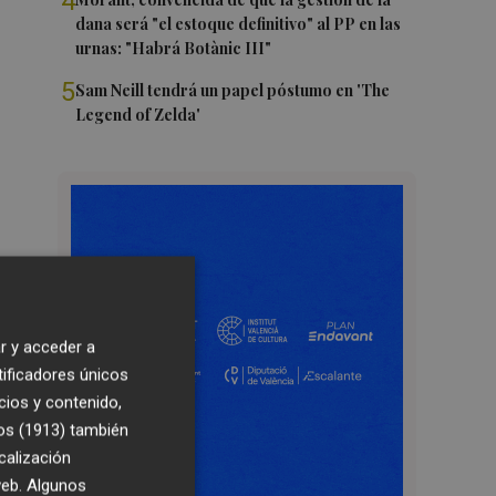
4
dana será "el estoque definitivo" al PP en las
urnas: "Habrá Botànic III"
5
Sam Neill tendrá un papel póstumo en 'The
Legend of Zelda'
r y acceder a
tificadores únicos
cios y contenido,
os (1913)
también
calización
 web. Algunos