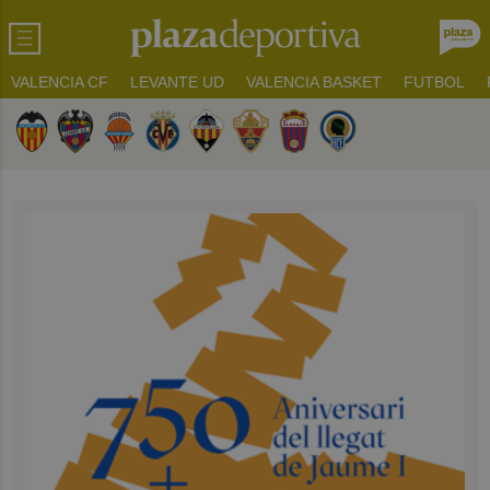
VALENCIA CF
LEVANTE UD
VALENCIA BASKET
FUTBOL