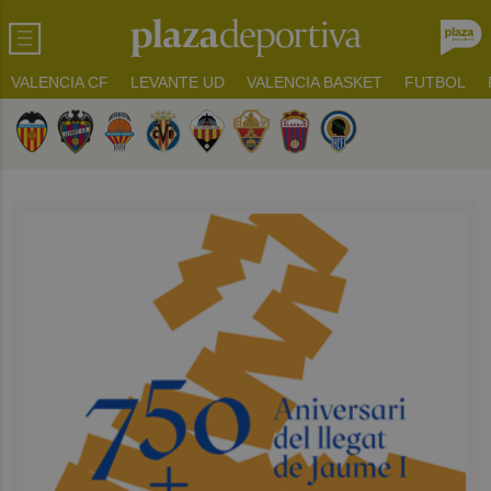
VALENCIA CF
LEVANTE UD
VALENCIA BASKET
FUTBOL