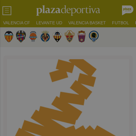
VALENCIA CF
LEVANTE UD
VALENCIA BASKET
FUTBOL