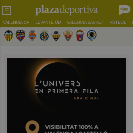
VALENCIA CF
LEVANTE UD
VALENCIA BASKET
FUTBOL