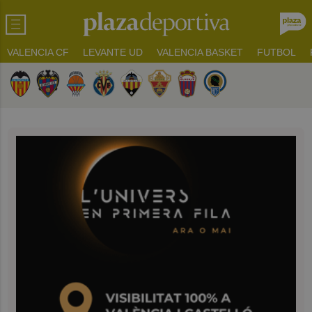
VALENCIA CF
LEVANTE UD
VALENCIA BASKET
FUTBOL