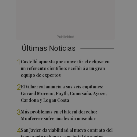
Últimas Noticias
1
Castelló apuesta por convertir el eclipse en
un referente científico: recibirá a un gran
equipo de expertos
2
El Villarreal anuncia a sus seis capitanes:
Gerard Moreno, Foyth, Comesaña, Ayoze,
Cardona y Logan Costa
3
Más problemas en el lateral derecho:
Monferrer sufre una lesión muscular
4
San Javier da viabilidad al nuevo contrato del
transporte urbano y a un hotel de cuatro