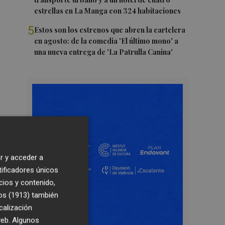
estrellas en La Manga con 324 habitaciones
5
Estos son los estrenos que abren la cartelera
en agosto: de la comedia 'El último mono' a
una nueva entrega de 'La Patrulla Canina'
r y acceder a
tificadores únicos
cios y contenido,
os (1913)
también
calización
 web. Algunos