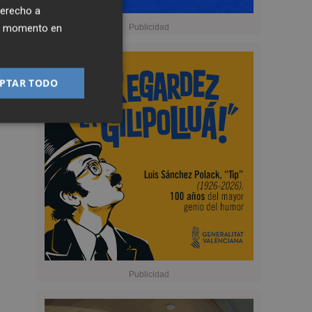
derecho a
ier momento en
PTAR TODO