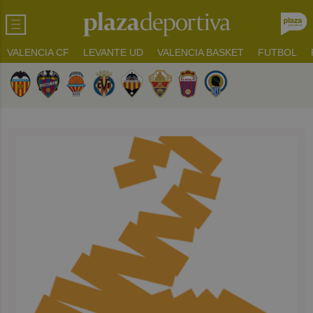
VALENCIA CF
LEVANTE UD
VALENCIA BASKET
FUTBOL