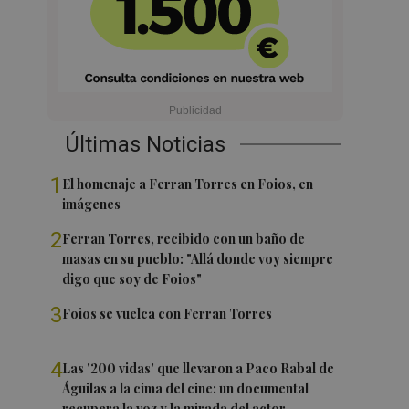
Últimas Noticias
1
El homenaje a Ferran Torres en Foios, en
imágenes
2
Ferran Torres, recibido con un baño de
masas en su pueblo: "Allá donde voy siempre
digo que soy de Foios"
3
Foios se vuelca con Ferran Torres
4
Las '200 vidas' que llevaron a Paco Rabal de
Águilas a la cima del cine: un documental
recupera la voz y la mirada del actor