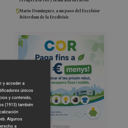
5
Mario Domínguez, a un paso del Excelsior
Róterdam de la Eredivisie
r y acceder a
tificadores únicos
cios y contenido,
os (1913)
también
calización
 web. Algunos
derecho a