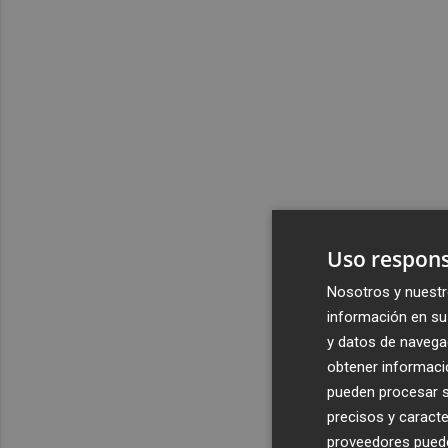
Uso respons
Nosotros y nuestr
información en su 
y datos de navega
obtener informació
pueden procesar su
precisos y caracte
proveedores pueden