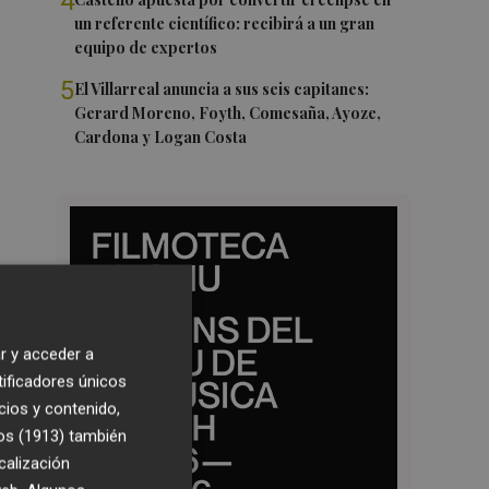
4
un referente científico: recibirá a un gran
equipo de expertos
5
El Villarreal anuncia a sus seis capitanes:
Gerard Moreno, Foyth, Comesaña, Ayoze,
Cardona y Logan Costa
r y acceder a
tificadores únicos
cios y contenido,
os (1913)
también
calización