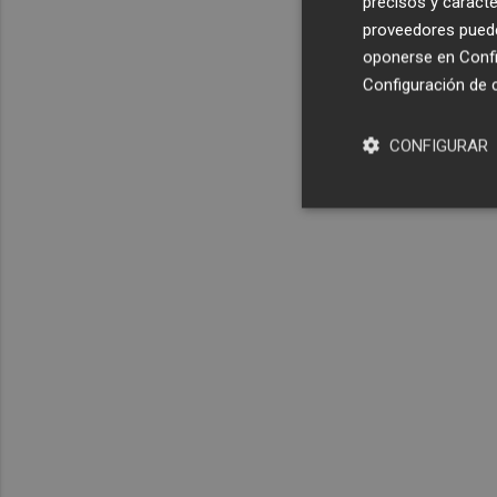
precisos y caracte
proveedores pueden
oponerse en
Confi
Configuración de 
CONFIGURAR