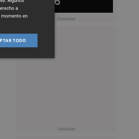
 web. Algunos
derecho a
ier momento en
PTAR TODO