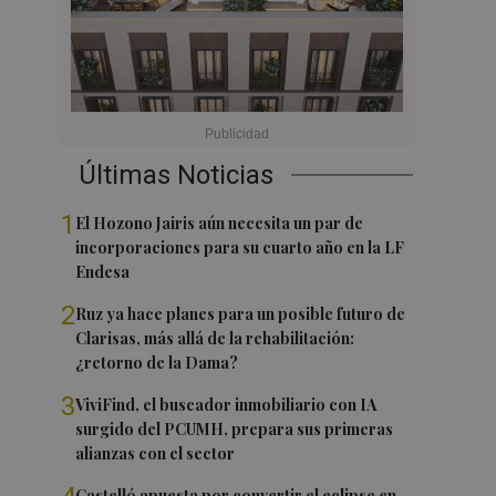
Últimas Noticias
1
El Hozono Jairis aún necesita un par de
incorporaciones para su cuarto año en la LF
Endesa
2
Ruz ya hace planes para un posible futuro de
Clarisas, más allá de la rehabilitación:
¿retorno de la Dama?
3
ViviFind, el buscador inmobiliario con IA
surgido del PCUMH, prepara sus primeras
alianzas con el sector
Castelló apuesta por convertir el eclipse en