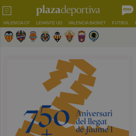
VALENCIA CF
LEVANTE UD
VALENCIA BASKET
FUTBOL