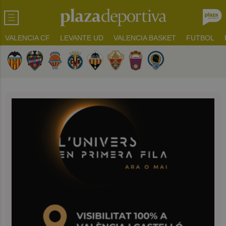
VALENCIA CF
LEVANTE UD
VALENCIA BASKET
FUTBOL