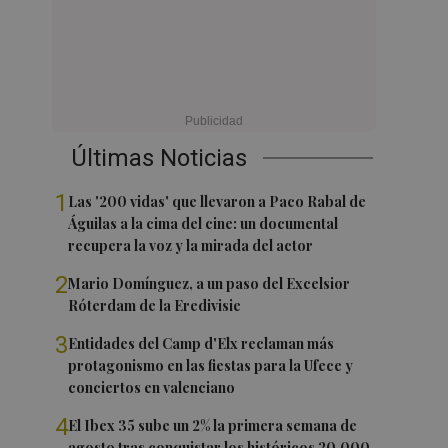
Últimas Noticias
1
Las '200 vidas' que llevaron a Paco Rabal de
Águilas a la cima del cine: un documental
recupera la voz y la mirada del actor
2
Mario Domínguez, a un paso del Excelsior
Róterdam de la Eredivisie
3
Entidades del Camp d'Elx reclaman más
protagonismo en las fiestas para la Ufece y
conciertos en valenciano
4
El Ibex 35 sube un 2% la primera semana de
agosto tras conquistar los históricos 20.000