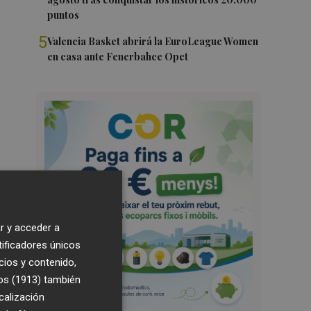
puntos
5
Valencia Basket abrirá la EuroLeague Women
en casa ante Fenerbahce Opet
r y acceder a
tificadores únicos
cios y contenido,
os (1913)
también
calización