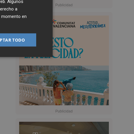
 web. Algunos
derecho a
ier momento en
PTAR TODO