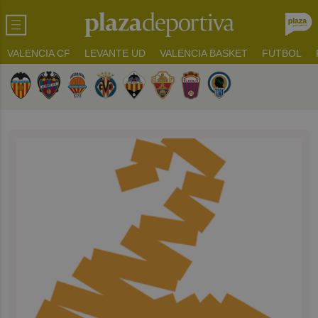
VALENCIA CF
LEVANTE UD
VALENCIA BASKET
FUTBOL