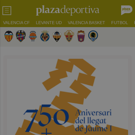
VALENCIA CF
LEVANTE UD
VALENCIA BASKET
FUTBOL