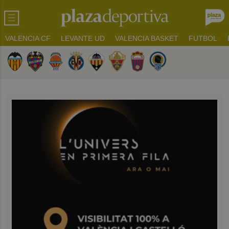
VALENCIA CF
LEVANTE UD
VALENCIA BASKET
FUTBOL