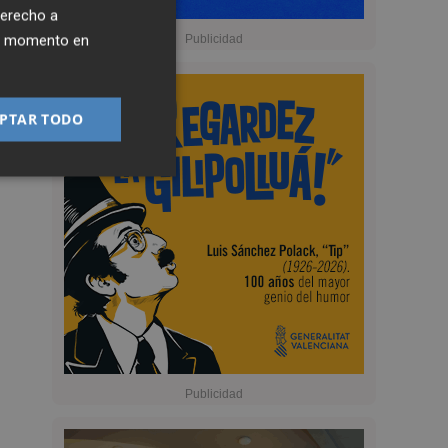
derecho a
ier momento en
PTAR TODO