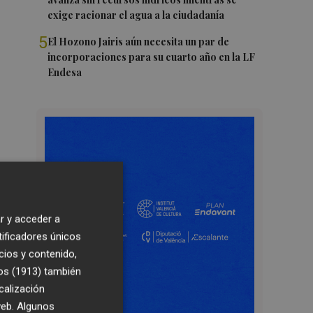
exige racionar el agua a la ciudadanía
5
El Hozono Jairis aún necesita un par de
incorporaciones para su cuarto año en la LF
Endesa
r y acceder a
tificadores únicos
cios y contenido,
os (1913)
también
calización
 web. Algunos