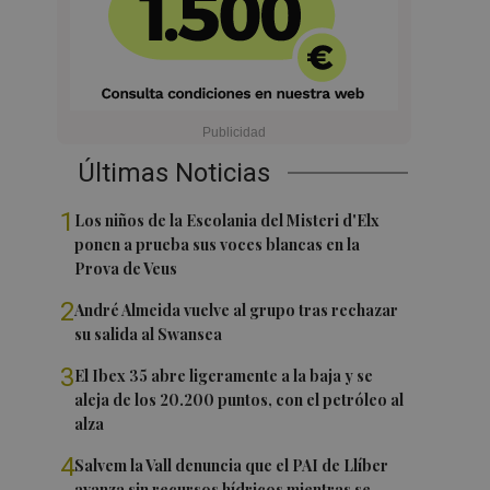
Últimas Noticias
1
Los niños de la Escolania del Misteri d'Elx
ponen a prueba sus voces blancas en la
Prova de Veus
2
André Almeida vuelve al grupo tras rechazar
su salida al Swansea
3
El Ibex 35 abre ligeramente a la baja y se
aleja de los 20.200 puntos, con el petróleo al
alza
4
Salvem la Vall denuncia que el PAI de Llíber
avanza sin recursos hídricos mientras se