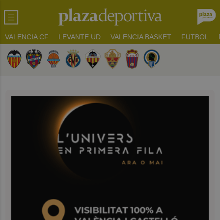
VALENCIA CF
LEVANTE UD
VALENCIA BASKET
FUTBOL