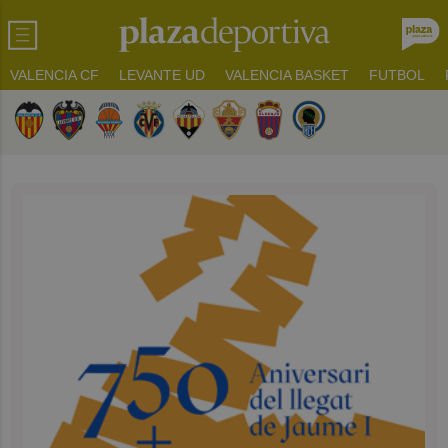
VALENCIA CF
LEVANTE UD
VALENCIA BASKET
FUTBOL