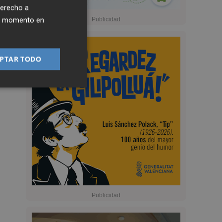
derecho a
ier momento en
PTAR TODO