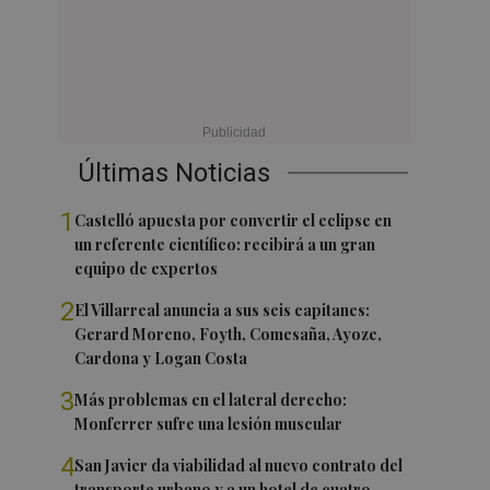
Últimas Noticias
1
Castelló apuesta por convertir el eclipse en
un referente científico: recibirá a un gran
equipo de expertos
2
El Villarreal anuncia a sus seis capitanes:
Gerard Moreno, Foyth, Comesaña, Ayoze,
Cardona y Logan Costa
3
Más problemas en el lateral derecho:
Monferrer sufre una lesión muscular
4
San Javier da viabilidad al nuevo contrato del
transporte urbano y a un hotel de cuatro