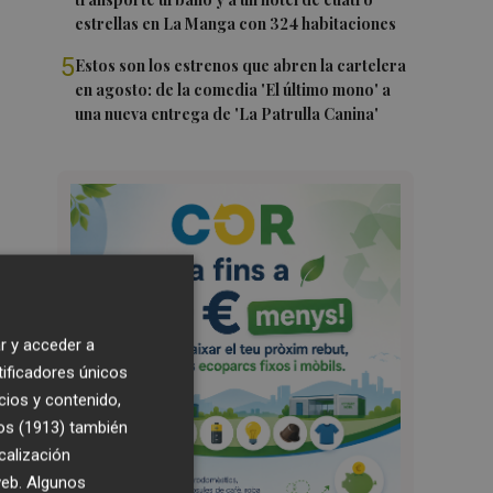
estrellas en La Manga con 324 habitaciones
5
Estos son los estrenos que abren la cartelera
en agosto: de la comedia 'El último mono' a
una nueva entrega de 'La Patrulla Canina'
r y acceder a
tificadores únicos
cios y contenido,
os (1913)
también
calización
 web. Algunos