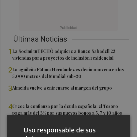
Últimas Noticias
1
La Socimi tuTECHÔ adquiere a Banco Sabadell 23
viviendas para proyectos de inclusión residencial
2
La aguileña Fátima Hernández es decimonovena en los
5.000 metros del Mundial sub-20
3
Almeida vuelve a entrenarse al margen del grupo
4
Crece la confianza por la deuda española: el Tesoro
paga más del 3% por sus nuevos bonos a 5, 7 y 10 años
5
La Generalitat destina 5,5 millones a impulsar la
Uso responsable de sus
internacionalización de 137 empresas valencianas