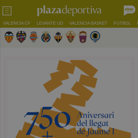
VALENCIA CF
LEVANTE UD
VALENCIA BASKET
FUTBOL