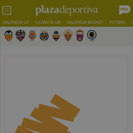
VALENCIA CF
LEVANTE UD
VALENCIA BASKET
FUTBOL