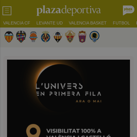
VALENCIA CF
LEVANTE UD
VALENCIA BASKET
FUTBOL